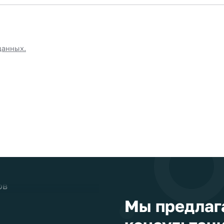
 в одном лице
данных.
я
и монтаж
ов
Мы предлаг