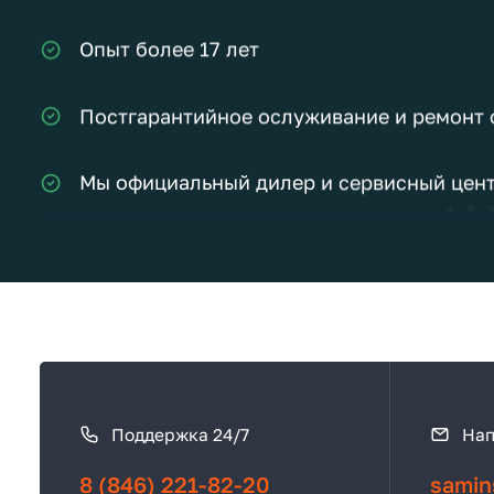
Опыт более 17 лет
Постгарантийное ослуживание и ремонт
Мы официальный дилер и сервисный цент
Монтаж нашей продукции под ключ
Бесплатный замер и подбор оборудовани
Полноценная гарантия на оборудование 
К
Бесплатная доставка до объекта
а
Поддержка 24/7
Нап
к
с
Реальные скидки для постоянных клиент
8 (846) 221-82-20
sаmin