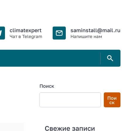
climatexpert
sаminstall@mail.ru
Чат в Telegram
Напишите нам
Поиск
Пои
ск
Свежие записи