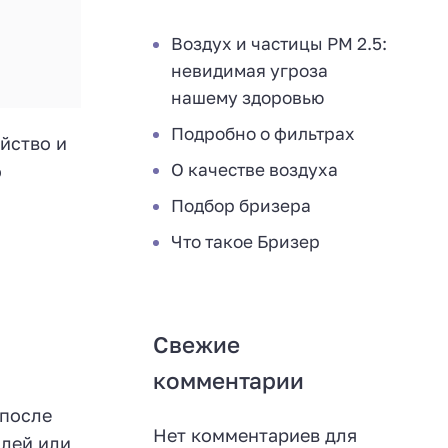
Воздух и частицы PM 2.5:
невидимая угроза
нашему здоровью
Подробно о фильтрах
ойство и
О качестве воздуха
о
Подбор бризера
Что такое Бризер
Свежие
комментарии
 после
Нет комментариев для
алей или