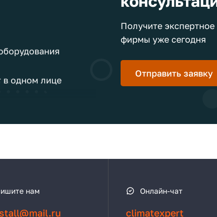
консультац
Получите экспертное 
 оборудования
фирмы уже сегодня
 в одном лице
Отправить заявку
я
и монтаж
ишите нам
Онлайн-чат
ов
stall@mail.ru
climatexpert