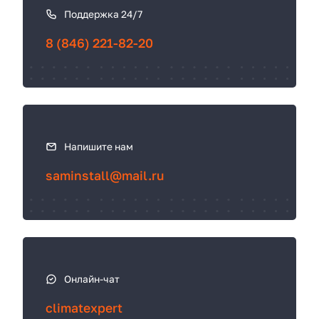
к
Поддержка 24/7
с
8 (846) 221-82-20
в
я
з
а
т
ь
Напишите нам
с
sаminstall@mail.ru
я
Онлайн-чат
climatexpert